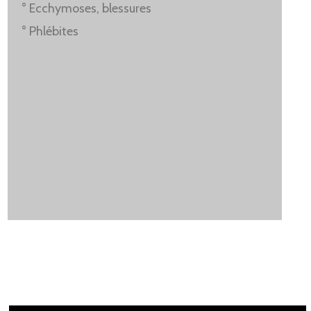
° Ecchymoses, blessures
° Phlébites